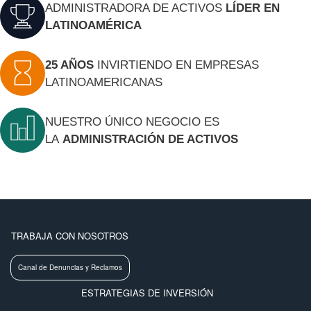
ADMINISTRADORA DE ACTIVOS
LÍDER EN
LATINOAMÉRICA
25 AÑOS
INVIRTIENDO EN EMPRESAS
LATINOAMERICANAS
NUESTRO ÚNICO NEGOCIO ES
LA
ADMINISTRACIÓN DE ACTIVOS
MENU FOOTER LEFT
TRABAJA CON NOSOTROS
Canal de Denuncias y Reclamos
MENU FOOTER CENTER
ESTRATEGIAS DE INVERSIÓN