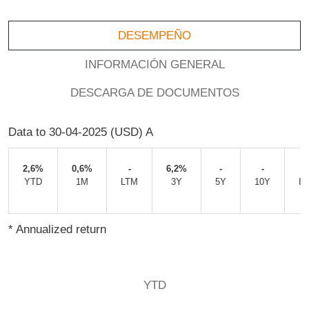
DESEMPEÑO
INFORMACIÓN GENERAL
DESCARGA DE DOCUMENTOS
Data to 30-04-2025 (USD) A
2,6%
0,6%
-
6,2%
-
-
5
YTD
1M
LTM
3Y
5Y
10Y
IN
* Annualized return
YTD