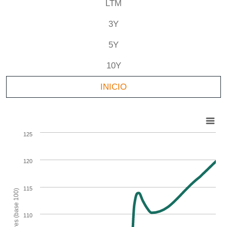
LTM
3Y
5Y
10Y
INICIO
125
120
115
Valores (base 100)
110